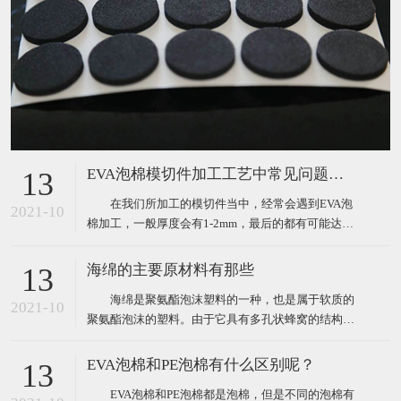
EVA泡棉模切件加工工艺中常见问题分析
13
在我们所加工的模切件当中，经常会遇到EVA泡
2021-10
棉加工，一般厚度会有1-2mm，最后的都有可能达到
5个mm，对于这种泡棉的加工，在生产作业过程中，
肯定会遇到很多这样或那样的问题。那么我们经常遇
海绵的主要原材料有那些
13
到的问题主要表现为以下三点： 1、泡棉冲切过
海绵是聚氨酯泡沫塑料的一种，也是属于软质的
程中容易出现斜边（圆刀模切斜边更大）； 2、
2021-10
聚氨酯泡沫的塑料。由于它具有多孔状蜂窝的结构，
这些
因此海绵具有优良的柔软性、吸水性、弹性、耐水性
的特点，正是由于这些特点，让其能够被广泛的用于
EVA泡棉和PE泡棉有什么区别呢？
13
沙发、服装、床垫、软包装等各个行业。 海绵的
EVA泡棉和PE泡棉都是泡棉，但是不同的泡棉有
主要原材料： 1、有机异氰酸酯：最常用的是甲