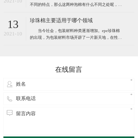
2021-10
不同的特点，那么这两种泡棉有什么不同之处呢，下
笨二异氰酸酯
面小编给大家简单介绍。 EVA泡棉是一种新型的环保
塑料包装材料，EVA橡塑制品经过设计加工成形，其
珍珠棉主要适用于哪个领域
13
防震性能优于以聚苯乙烯为原料(泡沫)等的传统包装
当今社会，包装材料种类逐渐增加。epe珍珠棉
材料，相对于传统防震包装，EVA泡棉可以切割、成
2021-10
的出现，为包装材料市场开辟了一片新天地，在性能
型;还
方面完全优于传统材料，在防潮，隔热，加固，隔音
等方面尤为明显，并且在多个领域应用时都可以完胜
传统包装材料。 广泛应用于电子电器、高档汽车配
件.仪器仪表、电脑、音响、医疗器械、工控机箱、五
在线留言
金灯饰、工艺