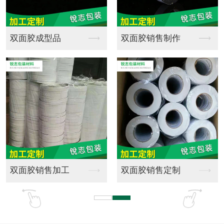
全新料EPE珍珠棉成...
海绵批发
珍珠棉材料销售
游乐场橡塑海绵实心弹...