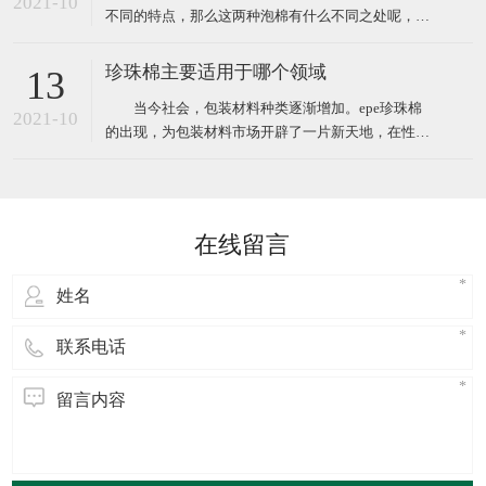
2021-10
不同的特点，那么这两种泡棉有什么不同之处呢，下
笨二异氰酸酯
面小编给大家简单介绍。 EVA泡棉是一种新型的环保
塑料包装材料，EVA橡塑制品经过设计加工成形，其
珍珠棉主要适用于哪个领域
13
防震性能优于以聚苯乙烯为原料(泡沫)等的传统包装
当今社会，包装材料种类逐渐增加。epe珍珠棉
材料，相对于传统防震包装，EVA泡棉可以切割、成
2021-10
的出现，为包装材料市场开辟了一片新天地，在性能
型;还
方面完全优于传统材料，在防潮，隔热，加固，隔音
等方面尤为明显，并且在多个领域应用时都可以完胜
传统包装材料。 广泛应用于电子电器、高档汽车配
件.仪器仪表、电脑、音响、医疗器械、工控机箱、五
在线留言
金灯饰、工艺