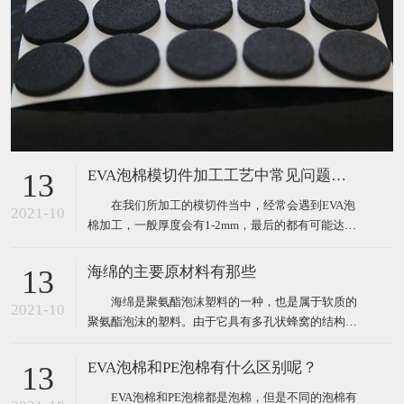
EVA泡棉模切件加工工艺中常见问题分析
13
在我们所加工的模切件当中，经常会遇到EVA泡
2021-10
棉加工，一般厚度会有1-2mm，最后的都有可能达到
5个mm，对于这种泡棉的加工，在生产作业过程中，
肯定会遇到很多这样或那样的问题。那么我们经常遇
海绵的主要原材料有那些
13
到的问题主要表现为以下三点： 1、泡棉冲切过
海绵是聚氨酯泡沫塑料的一种，也是属于软质的
程中容易出现斜边（圆刀模切斜边更大）； 2、
2021-10
聚氨酯泡沫的塑料。由于它具有多孔状蜂窝的结构，
这些
因此海绵具有优良的柔软性、吸水性、弹性、耐水性
的特点，正是由于这些特点，让其能够被广泛的用于
EVA泡棉和PE泡棉有什么区别呢？
13
沙发、服装、床垫、软包装等各个行业。 海绵的
EVA泡棉和PE泡棉都是泡棉，但是不同的泡棉有
主要原材料： 1、有机异氰酸酯：最常用的是甲