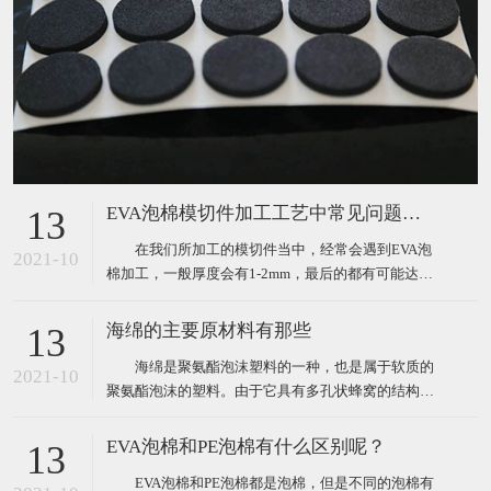
EVA泡棉模切件加工工艺中常见问题分析
13
在我们所加工的模切件当中，经常会遇到EVA泡
2021-10
棉加工，一般厚度会有1-2mm，最后的都有可能达到
5个mm，对于这种泡棉的加工，在生产作业过程中，
肯定会遇到很多这样或那样的问题。那么我们经常遇
海绵的主要原材料有那些
13
到的问题主要表现为以下三点： 1、泡棉冲切过
海绵是聚氨酯泡沫塑料的一种，也是属于软质的
程中容易出现斜边（圆刀模切斜边更大）； 2、
2021-10
聚氨酯泡沫的塑料。由于它具有多孔状蜂窝的结构，
这些
因此海绵具有优良的柔软性、吸水性、弹性、耐水性
的特点，正是由于这些特点，让其能够被广泛的用于
EVA泡棉和PE泡棉有什么区别呢？
13
沙发、服装、床垫、软包装等各个行业。 海绵的
EVA泡棉和PE泡棉都是泡棉，但是不同的泡棉有
主要原材料： 1、有机异氰酸酯：最常用的是甲