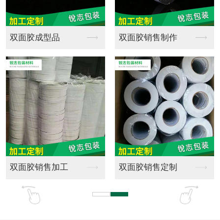
全新料EPE珍珠棉成...
海绵批发
珍珠棉材料销售
游乐场橡塑海绵实心弹...