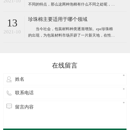
2021-10
不同的特点，那么这两种泡棉有什么不同之处呢，下
笨二异氰酸酯
面小编给大家简单介绍。 EVA泡棉是一种新型的环保
塑料包装材料，EVA橡塑制品经过设计加工成形，其
珍珠棉主要适用于哪个领域
13
防震性能优于以聚苯乙烯为原料(泡沫)等的传统包装
当今社会，包装材料种类逐渐增加。epe珍珠棉
材料，相对于传统防震包装，EVA泡棉可以切割、成
2021-10
的出现，为包装材料市场开辟了一片新天地，在性能
型;还
方面完全优于传统材料，在防潮，隔热，加固，隔音
等方面尤为明显，并且在多个领域应用时都可以完胜
传统包装材料。 广泛应用于电子电器、高档汽车配
件.仪器仪表、电脑、音响、医疗器械、工控机箱、五
在线留言
金灯饰、工艺