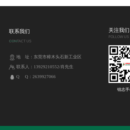
关注我们
联系我们
FOLLOW US
CONTACT US
地 址：东莞市樟木头石新工业区
联系人：13929210552/肖先生
Q Q：2639927066
锐志手