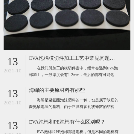
EVA泡棉模切件加工工艺中常见问题分析
13
在我们所加工的模切件当中，经常会遇到EVA泡
2021-10
棉加工，一般厚度会有1-2mm，最后的都有可能达到
5个mm，对于这种泡棉的加工，在生产作业过程中，
肯定会遇到很多这样或那样的问题。那么我们经常遇
海绵的主要原材料有那些
13
到的问题主要表现为以下三点： 1、泡棉冲切过
海绵是聚氨酯泡沫塑料的一种，也是属于软质的
程中容易出现斜边（圆刀模切斜边更大）； 2、
2021-10
聚氨酯泡沫的塑料。由于它具有多孔状蜂窝的结构，
这些
因此海绵具有优良的柔软性、吸水性、弹性、耐水性
的特点，正是由于这些特点，让其能够被广泛的用于
EVA泡棉和PE泡棉有什么区别呢？
13
沙发、服装、床垫、软包装等各个行业。 海绵的
EVA泡棉和PE泡棉都是泡棉，但是不同的泡棉有
主要原材料： 1、有机异氰酸酯：最常用的是甲