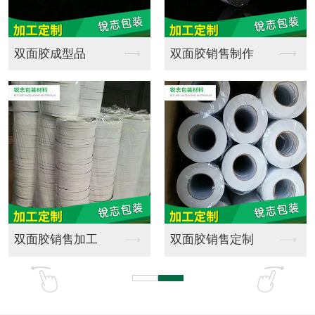
全新料EPE珍珠棉成...
海绵批发
珍珠棉材料销售
游乐场橡塑海绵实心弹...