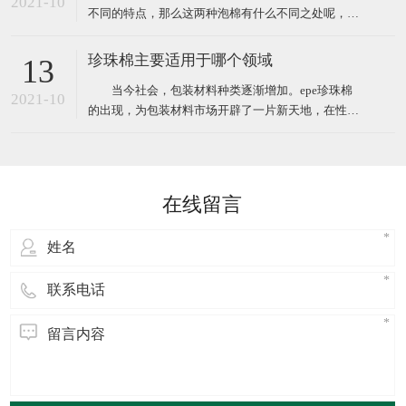
2021-10
不同的特点，那么这两种泡棉有什么不同之处呢，下
笨二异氰酸酯
面小编给大家简单介绍。 EVA泡棉是一种新型的环保
塑料包装材料，EVA橡塑制品经过设计加工成形，其
珍珠棉主要适用于哪个领域
13
防震性能优于以聚苯乙烯为原料(泡沫)等的传统包装
当今社会，包装材料种类逐渐增加。epe珍珠棉
材料，相对于传统防震包装，EVA泡棉可以切割、成
2021-10
的出现，为包装材料市场开辟了一片新天地，在性能
型;还
方面完全优于传统材料，在防潮，隔热，加固，隔音
等方面尤为明显，并且在多个领域应用时都可以完胜
传统包装材料。 广泛应用于电子电器、高档汽车配
件.仪器仪表、电脑、音响、医疗器械、工控机箱、五
在线留言
金灯饰、工艺