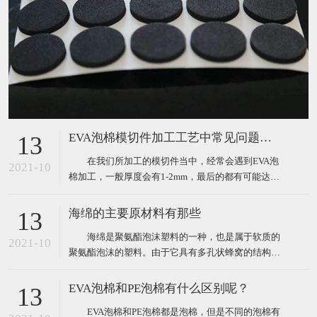
EVA泡棉模切件加工工艺中常见问题分析
13
在我们所加工的模切件当中，经常会遇到EVA泡
2021-10
棉加工，一般厚度会有1-2mm，最后的都有可能达到
5个mm，对于这种泡棉的加工，在生产作业过程中，
肯定会遇到很多这样或那样的问题。那么我们经常遇
海绵的主要原材料有那些
13
到的问题主要表现为以下三点： 1、泡棉冲切过
海绵是聚氨酯泡沫塑料的一种，也是属于软质的
程中容易出现斜边（圆刀模切斜边更大）； 2、
2021-10
聚氨酯泡沫的塑料。由于它具有多孔状蜂窝的结构，
这些
因此海绵具有优良的柔软性、吸水性、弹性、耐水性
的特点，正是由于这些特点，让其能够被广泛的用于
EVA泡棉和PE泡棉有什么区别呢？
13
沙发、服装、床垫、软包装等各个行业。 海绵的
EVA泡棉和PE泡棉都是泡棉，但是不同的泡棉有
主要原材料： 1、有机异氰酸酯：最常用的是甲