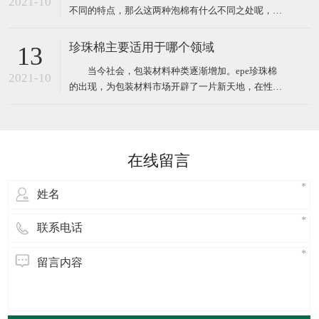
2021-10
不同的特点，那么这两种泡棉有什么不同之处呢，下
笨二异氰酸酯
面小编给大家简单介绍。 EVA泡棉是一种新型的环保
塑料包装材料，EVA橡塑制品经过设计加工成形，其
珍珠棉主要适用于哪个领域
13
防震性能优于以聚苯乙烯为原料(泡沫)等的传统包装
当今社会，包装材料种类逐渐增加。epe珍珠棉
材料，相对于传统防震包装，EVA泡棉可以切割、成
2021-10
的出现，为包装材料市场开辟了一片新天地，在性能
型;还
方面完全优于传统材料，在防潮，隔热，加固，隔音
等方面尤为明显，并且在多个领域应用时都可以完胜
传统包装材料。 广泛应用于电子电器、高档汽车配
件.仪器仪表、电脑、音响、医疗器械、工控机箱、五
在线留言
金灯饰、工艺