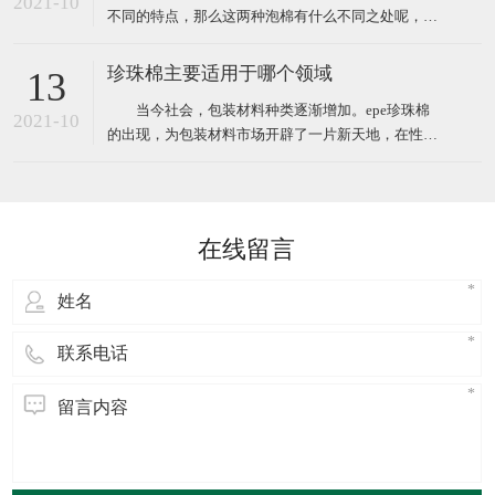
2021-10
不同的特点，那么这两种泡棉有什么不同之处呢，下
笨二异氰酸酯
面小编给大家简单介绍。 EVA泡棉是一种新型的环保
塑料包装材料，EVA橡塑制品经过设计加工成形，其
珍珠棉主要适用于哪个领域
13
防震性能优于以聚苯乙烯为原料(泡沫)等的传统包装
当今社会，包装材料种类逐渐增加。epe珍珠棉
材料，相对于传统防震包装，EVA泡棉可以切割、成
2021-10
的出现，为包装材料市场开辟了一片新天地，在性能
型;还
方面完全优于传统材料，在防潮，隔热，加固，隔音
等方面尤为明显，并且在多个领域应用时都可以完胜
传统包装材料。 广泛应用于电子电器、高档汽车配
件.仪器仪表、电脑、音响、医疗器械、工控机箱、五
在线留言
金灯饰、工艺