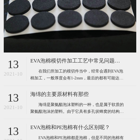
EVA泡棉模切件加工工艺中常见问题分析
13
在我们所加工的模切件当中，经常会遇到EVA泡
2021-10
棉加工，一般厚度会有1-2mm，最后的都有可能达到
5个mm，对于这种泡棉的加工，在生产作业过程中，
肯定会遇到很多这样或那样的问题。那么我们经常遇
海绵的主要原材料有那些
13
到的问题主要表现为以下三点： 1、泡棉冲切过
海绵是聚氨酯泡沫塑料的一种，也是属于软质的
程中容易出现斜边（圆刀模切斜边更大）； 2、
2021-10
聚氨酯泡沫的塑料。由于它具有多孔状蜂窝的结构，
这些
因此海绵具有优良的柔软性、吸水性、弹性、耐水性
的特点，正是由于这些特点，让其能够被广泛的用于
EVA泡棉和PE泡棉有什么区别呢？
13
沙发、服装、床垫、软包装等各个行业。 海绵的
EVA泡棉和PE泡棉都是泡棉，但是不同的泡棉有
主要原材料： 1、有机异氰酸酯：最常用的是甲