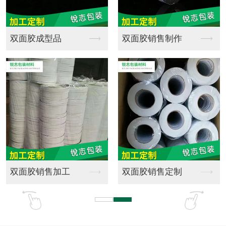
全新料EPE珍珠棉成...
海绵批发
珍珠棉材料销售
游乐场橡塑海绵实心弹...