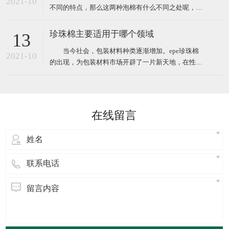
2021-10
不同的特点，那么这两种泡棉有什么不同之处呢，下
笨二异氰酸酯
面小编给大家简单介绍。 EVA泡棉是一种新型的环保
塑料包装材料，EVA橡塑制品经过设计加工成形，其
珍珠棉主要适用于哪个领域
13
防震性能优于以聚苯乙烯为原料(泡沫)等的传统包装
当今社会，包装材料种类逐渐增加。epe珍珠棉
材料，相对于传统防震包装，EVA泡棉可以切割、成
2021-10
的出现，为包装材料市场开辟了一片新天地，在性能
型;还
方面完全优于传统材料，在防潮，隔热，加固，隔音
等方面尤为明显，并且在多个领域应用时都可以完胜
传统包装材料。 广泛应用于电子电器、高档汽车配
件.仪器仪表、电脑、音响、医疗器械、工控机箱、五
在线留言
金灯饰、工艺