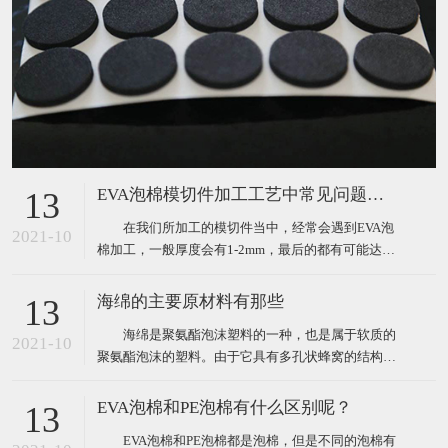
EVA泡棉模切件加工工艺中常见问题分析
13
在我们所加工的模切件当中，经常会遇到EVA泡
2021-10
棉加工，一般厚度会有1-2mm，最后的都有可能达到
5个mm，对于这种泡棉的加工，在生产作业过程中，
肯定会遇到很多这样或那样的问题。那么我们经常遇
海绵的主要原材料有那些
13
到的问题主要表现为以下三点： 1、泡棉冲切过
海绵是聚氨酯泡沫塑料的一种，也是属于软质的
程中容易出现斜边（圆刀模切斜边更大）； 2、
2021-10
聚氨酯泡沫的塑料。由于它具有多孔状蜂窝的结构，
这些
因此海绵具有优良的柔软性、吸水性、弹性、耐水性
的特点，正是由于这些特点，让其能够被广泛的用于
EVA泡棉和PE泡棉有什么区别呢？
13
沙发、服装、床垫、软包装等各个行业。 海绵的
EVA泡棉和PE泡棉都是泡棉，但是不同的泡棉有
主要原材料： 1、有机异氰酸酯：最常用的是甲