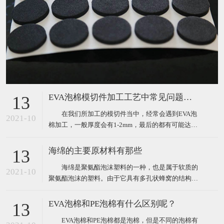
EVA泡棉模切件加工工艺中常见问题分析
13
在我们所加工的模切件当中，经常会遇到EVA泡
2021-10
棉加工，一般厚度会有1-2mm，最后的都有可能达到
5个mm，对于这种泡棉的加工，在生产作业过程中，
肯定会遇到很多这样或那样的问题。那么我们经常遇
海绵的主要原材料有那些
13
到的问题主要表现为以下三点： 1、泡棉冲切过
海绵是聚氨酯泡沫塑料的一种，也是属于软质的
程中容易出现斜边（圆刀模切斜边更大）； 2、
2021-10
聚氨酯泡沫的塑料。由于它具有多孔状蜂窝的结构，
这些
因此海绵具有优良的柔软性、吸水性、弹性、耐水性
的特点，正是由于这些特点，让其能够被广泛的用于
EVA泡棉和PE泡棉有什么区别呢？
13
沙发、服装、床垫、软包装等各个行业。 海绵的
EVA泡棉和PE泡棉都是泡棉，但是不同的泡棉有
主要原材料： 1、有机异氰酸酯：最常用的是甲