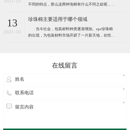
2021-10
不同的特点，那么这两种泡棉有什么不同之处呢，下
笨二异氰酸酯
面小编给大家简单介绍。 EVA泡棉是一种新型的环保
塑料包装材料，EVA橡塑制品经过设计加工成形，其
珍珠棉主要适用于哪个领域
13
防震性能优于以聚苯乙烯为原料(泡沫)等的传统包装
当今社会，包装材料种类逐渐增加。epe珍珠棉
材料，相对于传统防震包装，EVA泡棉可以切割、成
2021-10
的出现，为包装材料市场开辟了一片新天地，在性能
型;还
方面完全优于传统材料，在防潮，隔热，加固，隔音
等方面尤为明显，并且在多个领域应用时都可以完胜
传统包装材料。 广泛应用于电子电器、高档汽车配
件.仪器仪表、电脑、音响、医疗器械、工控机箱、五
在线留言
金灯饰、工艺