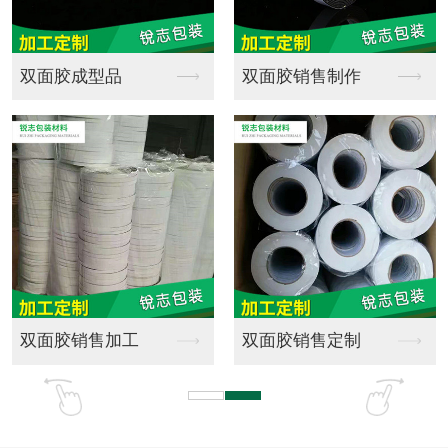
全新料EPE珍珠棉成...
海绵批发
珍珠棉材料销售
游乐场橡塑海绵实心弹...